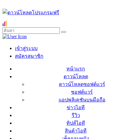
เข้าสู่ระบบ
สมัครสมาชิก
หน้าแรก
ดาวน์โหลด
ดาวน์โหลดซอฟต์แวร์
ซอฟต์แวร์
แอปพลิเคชันบนมือถือ
ข่าวไอที
รีวิว
ทิปส์ไอที
สินค้าไอที
เช็ครอบหนัง