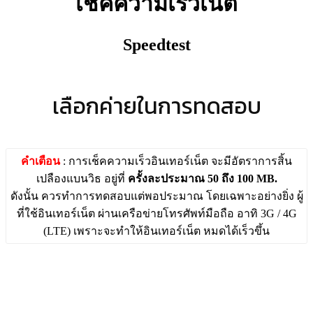
เช็คความเร็วเน็ต
Speedtest
เลือกค่ายในการทดสอบ
คำเตือน
: การเช็คความเร็วอินเทอร์เน็ต จะมีอัตราการสิ้น
เปลืองแบนวิธ อยู่ที่
ครั้งละประมาณ 50 ถึง 100 MB.
ดังนั้น ควรทำการทดสอบแต่พอประมาณ โดยเฉพาะอย่างยิ่ง ผู้
ที่ใช้อินเทอร์เน็ต ผ่านเครือข่ายโทรศัพท์มือถือ อาทิ 3G / 4G
(LTE) เพราะจะทำให้อินเทอร์เน็ต หมดได้เร็วขึ้น