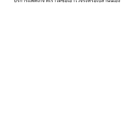
บริการแพคเกจ ที่เราได้ซื้อเอาไว้จริงหรือเปล่านั่นเอง