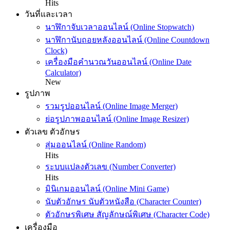
Hits
วันที่และเวลา
นาฬิกาจับเวลาออนไลน์ (Online Stopwatch)
นาฬิกานับถอยหลังออนไลน์ (Online Countdown
Clock)
เครื่องมือคำนวณวันออนไลน์ (Online Date
Calculator)
New
รูปภาพ
รวมรูปออนไลน์ (Online Image Merger)
ย่อรูปภาพออนไลน์ (Online Image Resizer)
ตัวเลข ตัวอักษร
สุ่มออนไลน์ (Online Random)
Hits
ระบบแปลงตัวเลข (Number Converter)
Hits
มินิเกมออนไลน์ (Online Mini Game)
นับตัวอักษร นับตัวหนังสือ (Character Counter)
ตัวอักษรพิเศษ สัญลักษณ์พิเศษ (Character Code)
เครื่องมือ